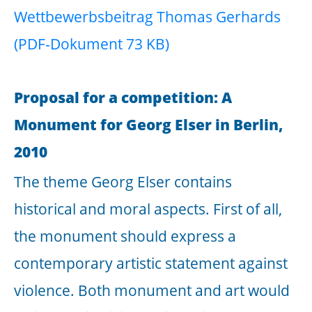
in colourless and transparent letters into
the wall. This is a simple but meaningful
gesture and an aesthetically precisely
designed memorial plaque. The wall
separates a part of the street area from
the flow of everyday life. Corresponding
to the brownish glass wall, the
surrounding pavement is covered with
rusty corten steel sheets. They define a
distinct place and ground the sculpture in
this otherwise troubled environment.
A backpack parked on the wall is the real
element of irritation of the sculpture.
Nowadays, abandoned pieces of luggage
are cause for concern and always include