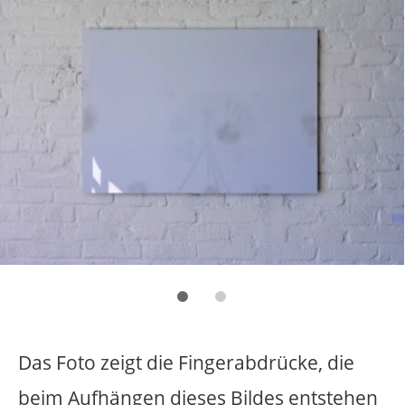
Motor.
<<
1
2
3
4
5
6
7
8
>>
absturz
atelier
außenraum
berührung
bewegung
drehung
drehungen
echo
ehemalige oxford kaserne
einbruch
eis
entwurf
explosion
farben
fliegen
fotografie
funken
geländer
gemeinschaftsarbeit
geruch
gespräch
gewalt
installation
kanone
kartons
käfig
klang
knall
lampen
licht
möbel
multiple
musik
münster
nachhall
natur
objekt
pflanzen
rauch
raum
rausch
schmiere
schrift
schwarzes quadrat
skulptur
skulpur