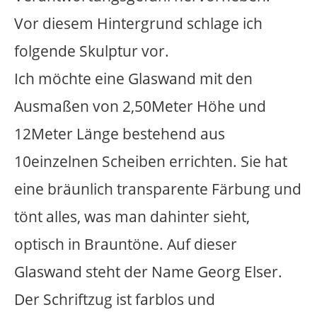
Sie formen einen Platz und geben der
Skulptur eine konzentrierte
Aufmerksamkeit in dieser ansonsten
unruhigen Umgebung.
Ein an der Wand abgestellter Rucksack ist
die eigentliche Irritation der Skulptur. In
unserer heutigen Zeit sind verlassene
Gepäckstücke besorgniserregend und
beinhalten aktuell immer die Möglichkeit
des Attentates. Das Wissen um Georg
Elser verstärkt assoziativ die Vermutung,
dass es sich um eine Bombe handeln
könnte. Hierdurch wird der Betrachter
zur Reflexion aufgefordert: ist es ein
Fundstück, ist es eine Bombe oder ist es
Kunst? Diese beängstigende Situation