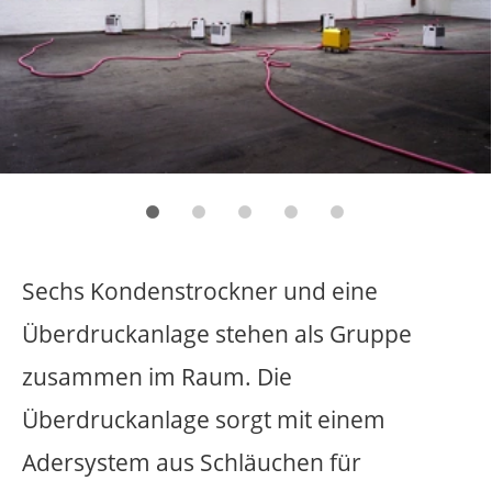
Tor 2
,
2007
Tor 2 ist ein freitragendes Schiebetor und
steht in der ü.NN_hall (ehemaligen