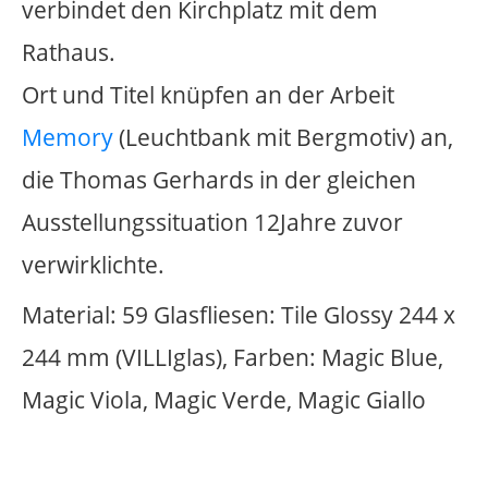
Eisberg taucht in der Rückenlehne auf.
Während der verzinkte Stahl und das
Bildmotiv Kühle ausstrahlen, sorgen die
sieben Tageslichtröhren für eine
angenehme Wärme.
Diese Installation nimmt Bezug auf die
allgemeine Klimaerwärmung. Nach
neusten Schätzungen wird der
Meeresspiegel im nächsten Jahrhundert
um etwa 50 Zentimeter steigen. Die
Bedrohung hinter den Deichen nimmt
auch durch immer häufigere und
stärkere Stürme zu. In den letzten 100
Jahren stieg die Temperatur in der
Erdatmosphäre um 0,5 Grad an. Die
Auswirkungen sind, dass die Meere sich