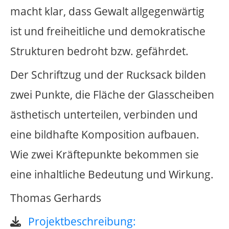
our society, which is shaped by
Christianity, tyrannicide is regarded as
ethically extremely controversial.
In order to dedicate a monument to the
resistance fighter Georg Elser, one must
emphasise his efforts on freedom, his
desire to break the chain of violence, his
courage to act and his sense of political
responsibility.
With this in mind, I propose the following
sculpture. I would like to set up a brown
glass wall with the dimensions of
2.50metres height x12metres in length
consisting of10 individual panes. Seen
through this tinted transparent surface,
the background appears in shades of
brown. The name “Georg Elser“ is written