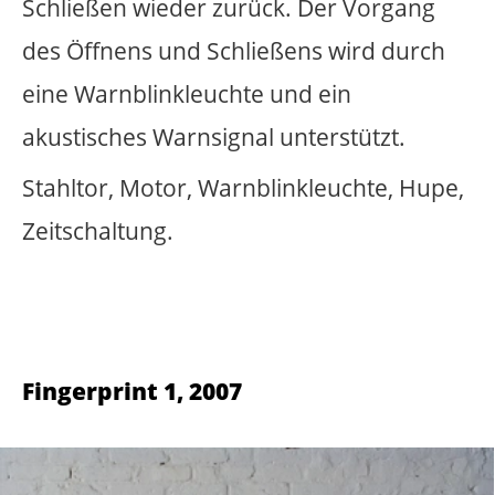
ein roter Stoffvorhang, der sich mittig zu
den Seiten hin öffnet.
Der Stoff ist aus Glasfaser und
vollkommen wetterfest.
Das Öffnen und Schließen des Vorhanges
geschieht automatisch und richtet sich
nach der Intensität der
Sonneneinstrahlung.
Im Sommer bei starker
Sonneneinstrahlung öffnet und schließt
sich der Vorhang häufiger als im Winter
und bei schlechtem Wetter.
Roter Vorhang, Stahl, 2 Solarpanels mit
jeweils 50Wp, 85Ah-Solarbatterie,
Steuerung, 300W Wechselrichter, 200W