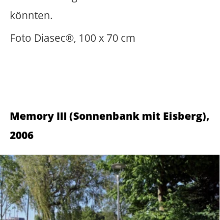
sofa
sonnenenergie
sound
sprache
studio
symposium
tanz
teppich
tor
transformation
treppenhaus
trockenheit
tür
vandalismus
veränderung
verformung
video
vorhang
warnsignal
wasser
wärme
wiederholung
zeit
zerbrechen
Impressum
Datenschutz
Copyright
2022 Thomas Gerhards – All