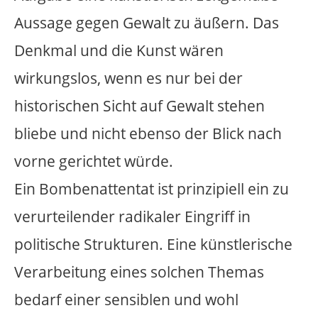
Verarbeitung eines solchen Themas
bedarf einer sensiblen und wohl
reflektierten Haltung. Das Denkmal darf
weder Gewalt noch Selbstjustiz
verherrlichen. Der Tyrannenmord ist in
unserer christlich geprägten Gesellschaft
ethisch ein äußerst umstrittener Punkt.
Um Georg Elser als Widerstandskämpfer
mit einem Denkmal zu würdigen, muss
man sein Freiheitsbestreben, seinen
Wunsch die Kette der Gewalt zu
unterbrechen, seinen Mut zum Handeln
und sein politisches
Verantwortungsgefühl hervorheben.
Vor diesem Hintergrund schlage ich
folgende Skulptur vor.