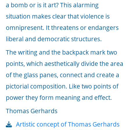
59 Betonplatten sind mit Glasfliesen
ausgetauscht. Die Fliesen bilden das Wort
Memory. Sie haben auf der Unterseite
eine helle Färbung. Dort speichern sie
Licht und geben dieses zeitverzögert
wieder. Bei Lichteinfall schimmern sie in
den Farben blau, grün, gelb und violett.
Der Nachleuchteffekt hält bei Dunkelheit