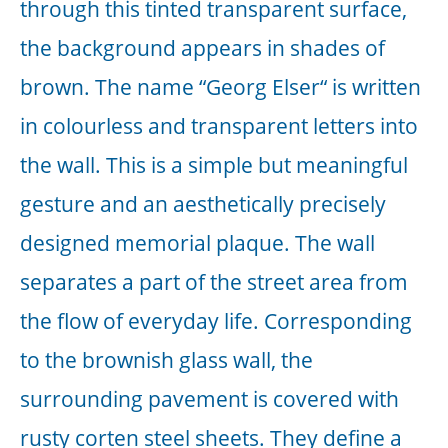
Sechs Kondenstrockner und eine
Überdruckanlage stehen als Gruppe
zusammen im Raum. Die
Überdruckanlage sorgt mit einem
Adersystem aus Schläuchen für
Luftzirkulation. Die Kondenstrockner
entziehen die Luftfeuchtigkeit des
Raumes. Es entsteht ein trockenes
Raumklima. Das gesammelte Wasser
lassen die Trockner an Ort und Stelle
entweichen. Die so entstandenen Pfützen
markieren eine Konzentration. Durch
einen hohen Kraftaufwand wird ein
Verhältnis von Mangel und Überfluss