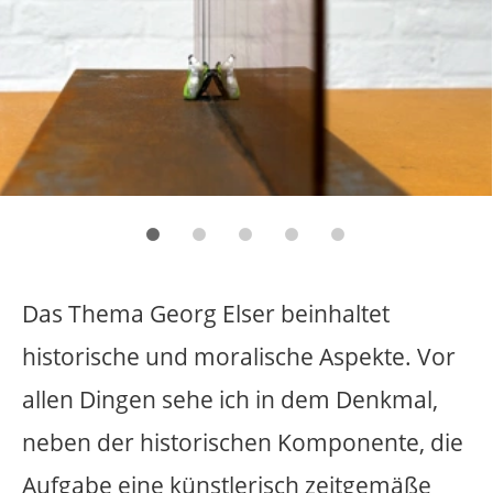
Das Thema Georg Elser beinhaltet
historische und moralische Aspekte. Vor
allen Dingen sehe ich in dem Denkmal,
neben der historischen Komponente, die
Aufgabe eine künstlerisch zeitgemäße
Aussage gegen Gewalt zu äußern. Das
Denkmal und die Kunst wären
wirkungslos, wenn es nur bei der
historischen Sicht auf Gewalt stehen
bliebe und nicht ebenso der Blick nach
vorne gerichtet würde.
Ein Bombenattentat ist prinzipiell ein zu
verurteilender radikaler Eingriff in
politische Strukturen. Eine künstlerische