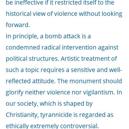
the possibility of assassination. In the
context of Georg Elser, the backpack
increases the presumption that it could
be a bomb. In this spirit, the viewer is
invited to reflect: Is it a found object, is it
a bomb or is it art? This alarming
situation makes clear that violence is
omnipresent. It threatens or endangers
liberal and democratic structures.
The writing and the backpack mark two
points, which aesthetically divide the area
of the glass panes, connect and create a
pictorial composition. Like two points of
power they form meaning and effect.
Thomas Gerhards
Artistic concept of Thomas Gerhards