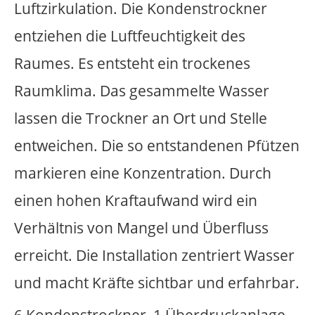
Hoesch Hallen in Attendorn). Das Tor ist
frei von funktionaler Bedeutung. Es
öffnet und schließt sich ohne äußeren
Anlass. Beim Öffnen fährt es durch eine
offen stehende Tür aus der
Umkleidehalle in den Waschraum der
ehemaligen Hoesch Hallen und beim
Schließen wieder zurück. Der Vorgang
des Öffnens und Schließens wird durch
eine Warnblinkleuchte und ein
akustisches Warnsignal unterstützt.
Stahltor, Motor, Warnblinkleuchte, Hupe,
Zeitschaltung.
Fingerprint 1
,
2007