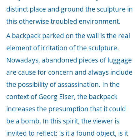
erreicht. Die Installation zentriert Wasser
und macht Kräfte sichtbar und erfahrbar.
6 Kondenstrockner, 1 Überdruckanlage,
Schläuche, Kabel
[Weitere Informationen zu dieser Arbeit
finden Sie in dem Text von PD
Dr.phil.habil. Andreas Steffens aus dem
Ausstellungs-Katalog
mapping the
region: liquid area
]
Memory
,
2010