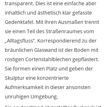
macht klar, dass Gewalt allgegenwärtig
ist und freiheitliche und demokratische
Strukturen bedroht bzw. gefährdet.
Der Schriftzug und der Rucksack bilden
zwei Punkte, die Fläche der Glasscheiben
ästhetisch unterteilen, verbinden und
eine bildhafte Komposition aufbauen.
Wie zwei Kräftepunkte bekommen sie
eine inhaltliche Bedeutung und Wirkung.
Thomas Gerhards
Projektbeschreibung:
Wettbewerbsbeitrag Thomas Gerhards
(PDF-Dokument 73 KB)
Proposal for a competition: A
Monument for Georg Elser in Berlin,