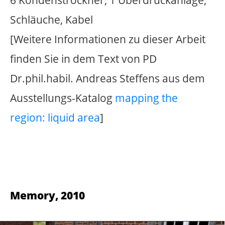
Das Foto zeigt die Fingerabdrücke, die
beim Aufhängen dieses Bildes entstehen
könnten.
Foto Diasec®, 100 x 70 cm