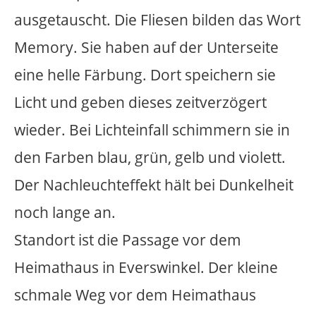
Die Leuchtbank ist aus verzinktem Stahl
und steht auf einem Betonsockel. Sie ist
mit sieben Tageslichtröhren ausgestattet.
Diese beleuchten ein Foto. Das Foto ist
zwischen zwei Acrylglasscheiben
eingelagert, eine klare schützende
Scheibe nach außen hin und eine
lichtstreuende, matte Scheibe vor den
Leuchtstoffröhren.
Die Sitzfläche und Rückenlehne bilden
Rechteckrohre aus verzinktem Stahl, die
den Blick auf das Fotomotiv hinter der
Acrylglasscheibe zulassen.
Das Foto zeigt einen schwimmenden
Eisberg.
Das Eismeer bildet die Sitzfläche. Der