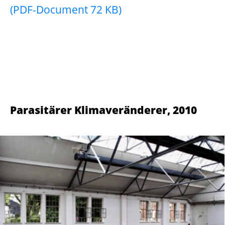
noch lange an.
Standort ist die Passage vor dem
Heimathaus in Everswinkel. Der kleine
schmale Weg vor dem Heimathaus
verbindet den Kirchplatz mit dem
Rathaus.
Ort und Titel knüpfen an der Arbeit
Memory
(Leuchtbank mit Bergmotiv) an,
die Thomas Gerhards in der gleichen
Ausstellungssituation 12Jahre zuvor
verwirklichte.
Material: 59 Glasfliesen: Tile Glossy 244 x
244 mm (VILLIglas), Farben: Magic Blue,
Magic Viola, Magic Verde, Magic Giallo