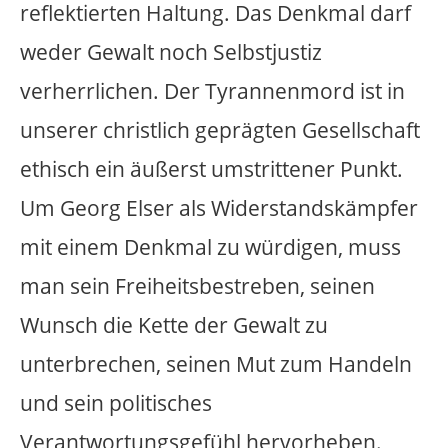
Ich möchte eine Glaswand mit den
Ausmaßen von 2,50Meter Höhe und
12Meter Länge bestehend aus
10einzelnen Scheiben errichten. Sie hat
eine bräunlich transparente Färbung und
tönt alles, was man dahinter sieht,
optisch in Brauntöne. Auf dieser
Glaswand steht der Name Georg Elser.
Der Schriftzug ist farblos und
transparent. Dies ist eine einfache aber
inhaltlich und ästhetisch klar gefasste
Gedenktafel. Mit ihren Ausmaßen trennt
sie einen Teil des Straßenraumes vom
„Alltagsfluss“. Korrespondierend zu der
bräunlichen Glaswand ist der Boden mit
rostigen Cortenstahlblechen gepflastert.