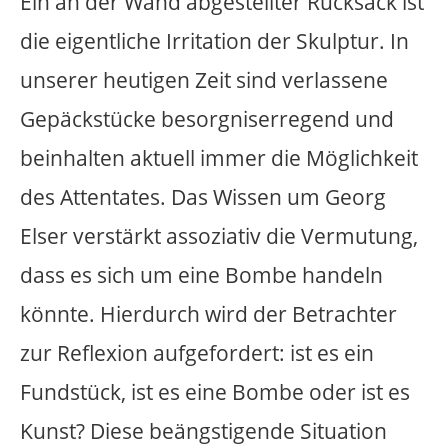
2010
The theme Georg Elser contains
historical and moral aspects. First of all,
the monument should express a
contemporary artistic statement against
violence. Both monument and art would
be ineffective if it restricted itself to the
historical view of violence without looking
forward.
In principle, a bomb attack is a
condemned radical intervention against
political structures. Artistic treatment of
such a topic requires a sensitive and well-
reflected attitude. The monument should
glorify neither violence nor vigilantism. In