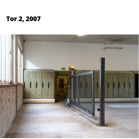
ausdehnen und die Ränder der
Polkappen zu schmelzen beginnen.
verzinkter Stahl, Acrylglas, Foto,
Leuchtstoffröhren [83 x 132 x 81 cm].
Standort: Brunsbüttel, Kreystraße -
Promenade
[Weitere Informationen zu dieser Arbeit
finden Sie in dem Text aus dem
Ausstellungs-Katalog
KUNSTLANDSCHAFT 06
]
Vorhang auf
,
2005