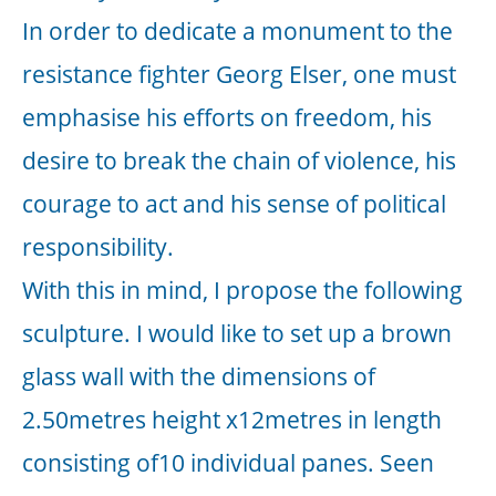
(PDF-Document 72 KB)
Parasitärer Klimaveränderer
,
2010