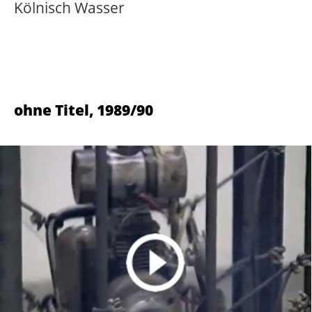
Der Stampfer wird im Eisenkäfig
gestartet. Die Aktion dauert ca. 4
Minuten. Der Stampfer ist mit
Gummiseilen im Käfig fixiert.
Stampfer, Eisenkäfig, Holzplanken,
Gummiseile, Seilklemmen,
Schlauchschellen.