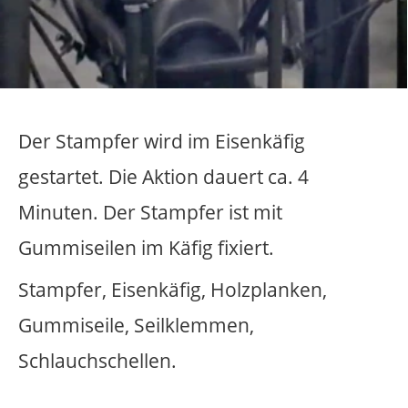
1
absturz
atelier
außenraum
berührung
bewegung
drehung
drehungen
echo
ehemalige oxford kaserne
einbruch
eis
entwurf
explosion
farben
fliegen
fotografie
funken
geländer
gemeinschaftsarbeit
geruch
gespräch
gewalt
installation
kanone
kartons
käfig
klang
knall
lampen
licht
möbel
multiple
musik
münster
nachhall
natur
objekt
pflanzen
rauch
raum
rausch
schmiere
schrift
schwarzes quadrat
skulptur
skulpur
sofa
sonnenenergie
sound
sprache
studio
symposium
tanz
teppich
tor
transformation
treppenhaus
trockenheit
tür