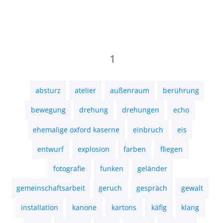
vandalismus
veränderung
verformung
video
vorhang
warnsignal
wasser
wärme
wiederholung
zeit
zerbrechen
Impressum
Datenschutz
Copyright
2022 Thomas Gerhards – All
Rights Reserved