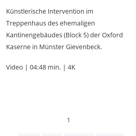
entwurf
explosion
farben
fliegen
fotografie
funken
geländer
gemeinschaftsarbeit
geruch
gespräch
gewalt
installation
kanone
kartons
käfig
klang
knall
lampen
licht
möbel
multiple
musik
münster
nachhall
natur
objekt
pflanzen
rauch
raum
rausch
schmiere
schrift
schwarzes quadrat
skulptur
skulpur
sofa
sonnenenergie
sound
sprache
studio
symposium
tanz
teppich
tor
transformation
treppenhaus
trockenheit
tür
vandalismus
veränderung
verformung
video
vorhang
warnsignal
wasser
wärme
wiederholung
zeit
zerbrechen