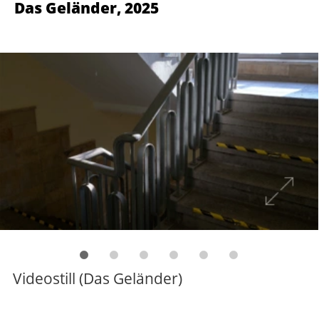
Videostill (Das Geländer)
Künstlerische Intervention im
Treppenhaus des ehemaligen
Kantinengebäudes (Block 5) der Oxford
Kaserne in Münster Gievenbeck.
Video | 04:48 min. | 4K
1
absturz
atelier
außenraum
berührung
bewegung
drehung
drehungen
echo
ehemalige oxford kaserne
einbruch
eis