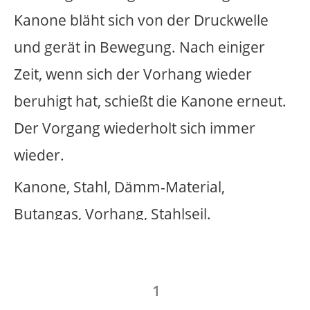
1
absturz
atelier
außenraum
berührung
bewegung
drehung
drehungen
echo
ehemalige oxford kaserne
einbruch
eis
entwurf
explosion
farben
fliegen
fotografie
funken
geländer
gemeinschaftsarbeit
geruch
gespräch
gewalt
installation
kanone
kartons
käfig
klang
knall
lampen
licht
möbel
multiple
musik
münster
nachhall
natur
objekt
pflanzen
rauch
raum
rausch
schmiere
schrift
schwarzes quadrat
skulptur
skulpur
sofa
sonnenenergie
sound
sprache
studio
symposium
tanz
teppich
tor