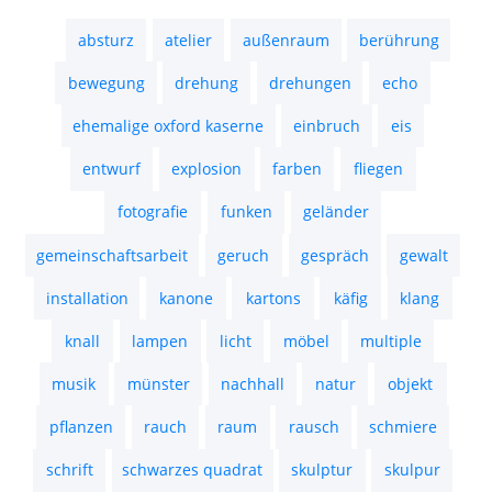
transformation
treppenhaus
trockenheit
tür
vandalismus
veränderung
verformung
video
vorhang
warnsignal
wasser
wärme
wiederholung
zeit
zerbrechen
Impressum
Datenschutz
Copyright
2022 Thomas Gerhards – All
Rights Reserved