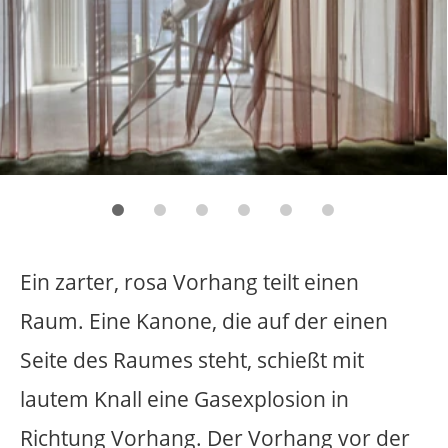
Ein zarter, rosa Vorhang teilt einen
Raum. Eine Kanone, die auf der einen
Seite des Raumes steht, schießt mit
lautem Knall eine Gasexplosion in
Richtung Vorhang. Der Vorhang vor der
Kanone bläht sich von der Druckwelle
und gerät in Bewegung. Nach einiger
Zeit, wenn sich der Vorhang wieder
beruhigt hat, schießt die Kanone erneut.
Der Vorgang wiederholt sich immer
wieder.
Kanone, Stahl, Dämm-Material,
Butangas, Vorhang, Stahlseil.