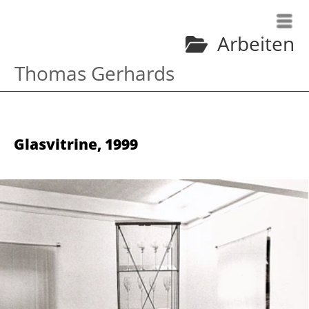
Arbeiten
Thomas Gerhards
Glasvitrine
,
1999