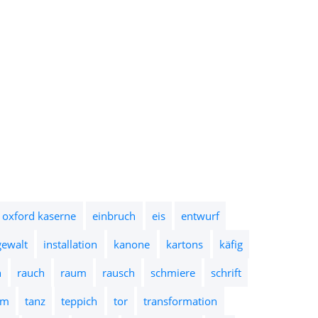
 oxford kaserne
einbruch
eis
entwurf
gewalt
installation
kanone
kartons
käfig
n
rauch
raum
rausch
schmiere
schrift
um
tanz
teppich
tor
transformation