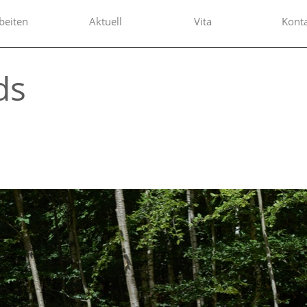
beiten
Aktuell
Vita
Kont
ds