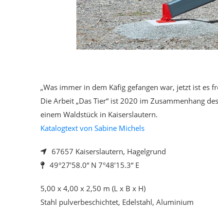
„Was immer in dem Käfig gefangen war, jetzt ist es fre
Die Arbeit „Das Tier“ ist 2020 im Zusammenhang de
einem Waldstück in Kaiserslautern.
Katalogtext von Sabine Michels
67657 Kaiserslautern, Hagelgrund
49°27’58.0“ N 7°48’15.3“ E
5,00 x 4,00 x 2,50 m (L x B x H)
Stahl pulverbeschichtet, Edelstahl, Aluminium