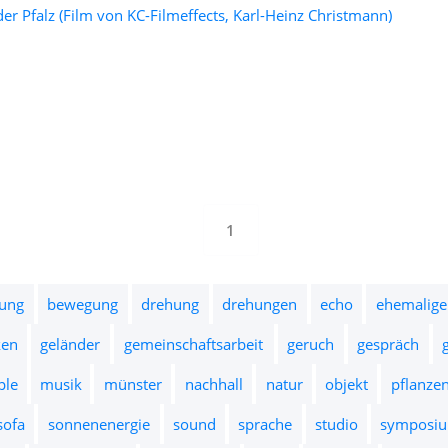
r Pfalz (Film von KC-Filmeffects, Karl-Heinz Christmann)
1
ung
bewegung
drehung
drehungen
echo
ehemalige
ken
geländer
gemeinschaftsarbeit
geruch
gespräch
ple
musik
münster
nachhall
natur
objekt
pflanze
sofa
sonnenenergie
sound
sprache
studio
symposi