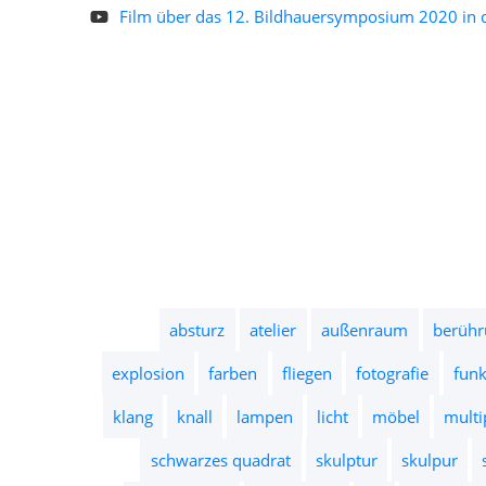
Film über das 12. Bildhauersymposium 2020 in de
absturz
atelier
außenraum
berühr
explosion
farben
fliegen
fotografie
fun
klang
knall
lampen
licht
möbel
multi
schwarzes quadrat
skulptur
skulpur