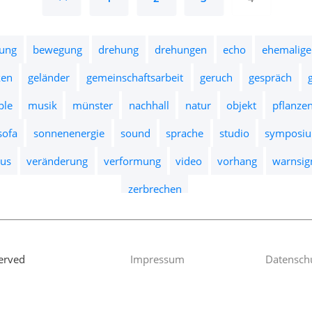
ung
bewegung
drehung
drehungen
echo
ehemalige
ken
geländer
gemeinschaftsarbeit
geruch
gespräch
ple
musik
münster
nachhall
natur
objekt
pflanze
sofa
sonnenenergie
sound
sprache
studio
symposi
us
veränderung
verformung
video
vorhang
warnsig
zerbrechen
erved
Impressum
Datensch