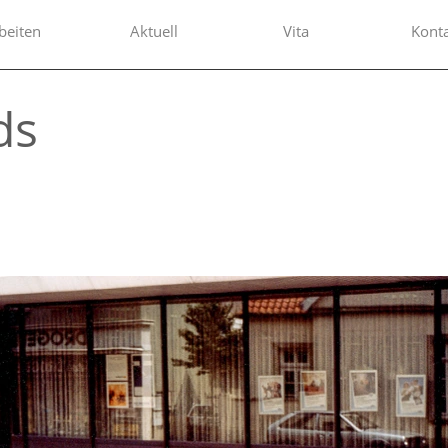
beiten
Aktuell
Vita
Kont
ds