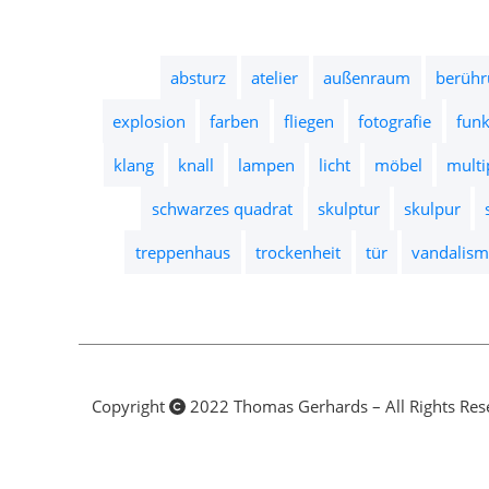
absturz
atelier
außenraum
berühr
explosion
farben
fliegen
fotografie
fun
klang
knall
lampen
licht
möbel
multi
schwarzes quadrat
skulptur
skulpur
treppenhaus
trockenheit
tür
vandalism
Copyright
2022 Thomas Gerhards – All Rights Res