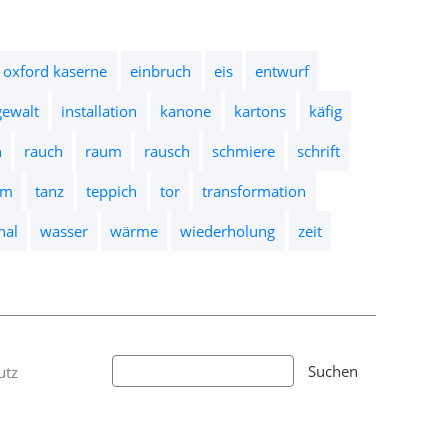
 oxford kaserne
einbruch
eis
entwurf
gewalt
installation
kanone
kartons
käfig
n
rauch
raum
rausch
schmiere
schrift
um
tanz
teppich
tor
transformation
nal
wasser
wärme
wiederholung
zeit
utz