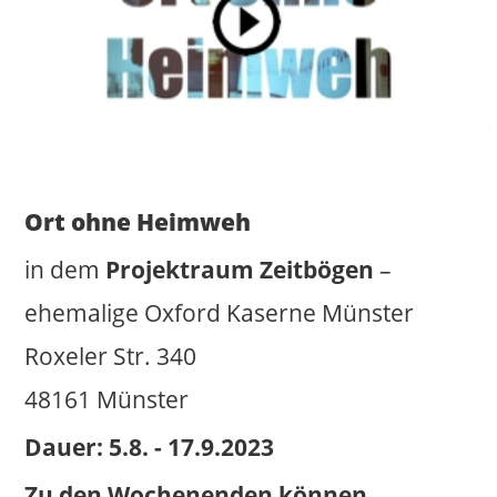
Ort ohne Heimweh
in dem
Projektraum Zeitbögen
–
ehemalige Oxford Kaserne Münster
Roxeler Str. 340
48161 Münster
Dauer: 5.8. - 17.9.2023
Zu den Wochenenden können
Führungen (Einbruch der Dunkelheit)
unter folgender E-Mail-Adresse erfragt
werden:
Heimweh@thomasgerhards.de
Oxford-Quartier Münster
Impressum